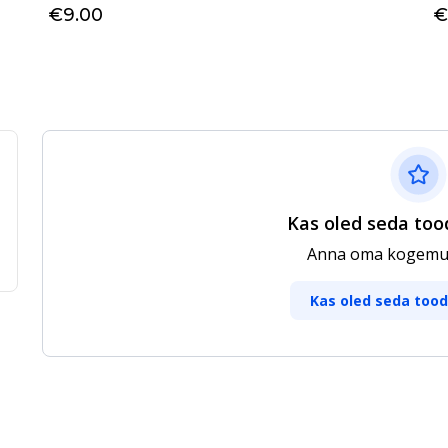
€9.00
€
Kas oled seda too
Anna oma kogemus
Kas oled seda too