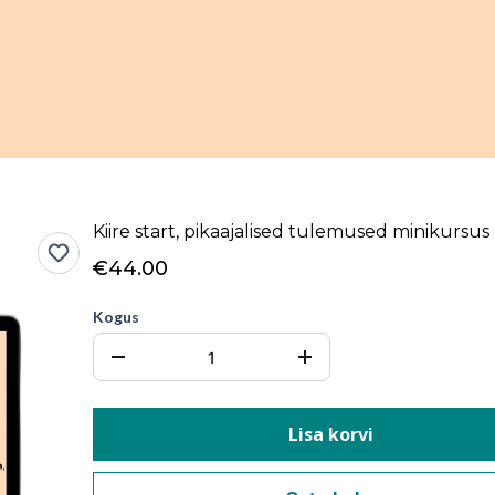
Kiire start, pikaajalised tulemused minikursus
€44.00
Kogus
Lisa korvi