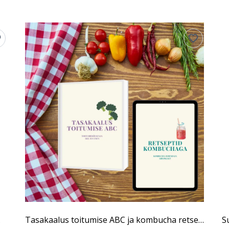
buchaga?
Tasakaalus toitumise ABC ja kombucha retseptikogu
S