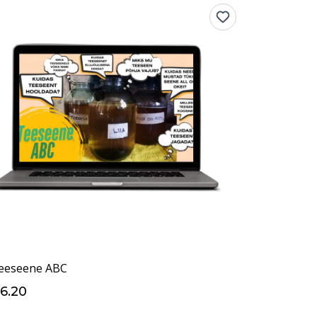
eeseene ABC
6.20