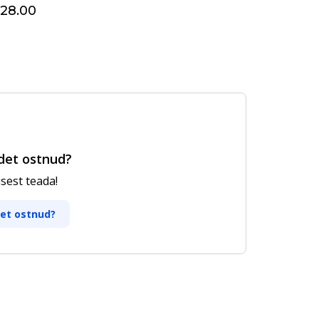
28.00
det ostnud?
est teada!
det ostnud?