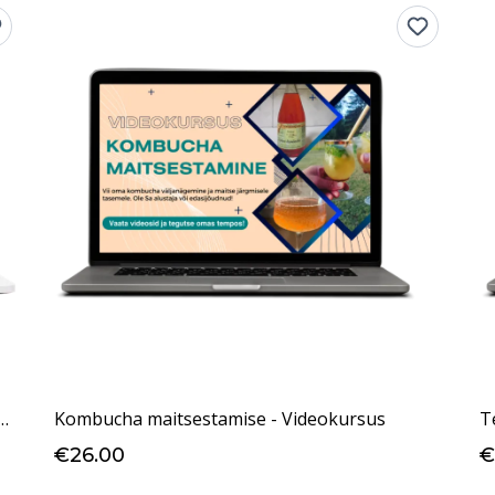
tamise Algtõed iseseisvalt läbitav videokursus
Kombucha maitsestamise - Videokursus
T
€26.00
€